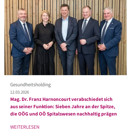
Gesundheitsholding
12.03.2026
Mag. Dr. Franz Harnoncourt verabschiedet sich
aus seiner Funktion: Sieben Jahre an der Spitze,
die OÖG und OÖ Spitalswesen nachhaltig prägen
WEITERLESEN