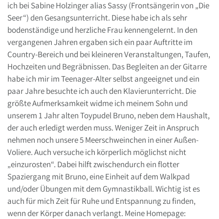
ich bei Sabine Holzinger alias Sassy (Frontsängerin von „Die
Seer“) den Gesangsunterricht. Diese habe ich als sehr
bodenständige und herzliche Frau kennengelernt. In den
vergangenen Jahren ergaben sich ein paar Auftritte im
Country-Bereich und bei kleineren Veranstaltungen, Taufen,
Hochzeiten und Begräbnissen. Das Begleiten an der Gitarre
habe ich mir im Teenager-Alter selbst angeeignet und ein
paar Jahre besuchte ich auch den Klavierunterricht. Die
größte Aufmerksamkeit widme ich meinem Sohn und
unserem 1 Jahr alten Toypudel Bruno, neben dem Haushalt,
der auch erledigt werden muss. Weniger Zeit in Anspruch
nehmen noch unsere 5 Meerschweinchen in einer Außen-
Voliere. Auch versuche ich körperlich möglichst nicht
„einzurosten“. Dabei hilft zwischendurch ein flotter
Spaziergang mit Bruno, eine Einheit auf dem Walkpad
und/oder Übungen mit dem Gymnastikball. Wichtig ist es
auch für mich Zeit für Ruhe und Entspannung zu finden,
wenn der Körper danach verlangt. Meine Homepage: