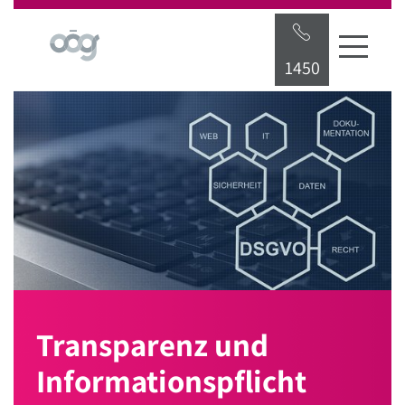
Startseite
Hauptnavigation
Inhalt
Suche
1450
Transparenz und
Informationspflicht