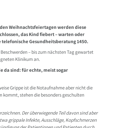
zu den Weihnachtsfeiertagen werden diese
hlossen, das Kind fiebert – warten oder
e telefonische Gesundheitsberatung 1450.
ch Beschwerden – bis zum nächsten Tag gewartet
eigneten Klinikum an.
 da sind: für echte, meist sogar
weise Grippe ist die Notaufnahme aber nicht die
urm kommt, stehen die besonders geschulten
rzeichnen. Der überwiegende Teil davon sind aber
etwa grippale Infekte, Ausschläge, Kopfschmerzen
nkündigung der Patientinnen und Patienten durch