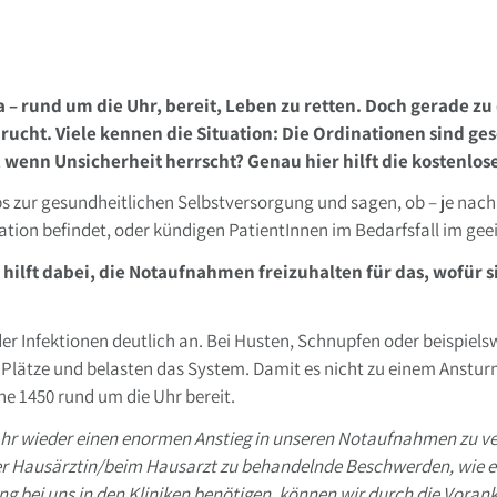
da – rund um die Uhr, bereit, Leben zu retten. Doch gerade 
cht. Viele kennen die Situation: Die Ordinationen sind gesc
wenn Unsicherheit herrscht? Genau hier hilft die kostenlos
ps zur gesundheitlichen Selbstversorgung und sagen, ob – je na
ation befindet, oder kündigen PatientInnen im Bedarfsfall im ge
ilft dabei, die Notaufnahmen freizuhalten für das, wofür sie
der Infektionen deutlich an. Bei Husten, Schnupfen oder beispiels
lle Plätze und belasten das System. Damit es nicht zu einem Anst
e 1450 rund um die Uhr bereit.
ahr wieder einen enormen Anstieg in unseren Notaufnahmen zu ve
 der Hausärztin/beim Hausarzt zu behandelnde Beschwerden, wie 
ung bei uns in den Kliniken benötigen, können wir durch die Vora