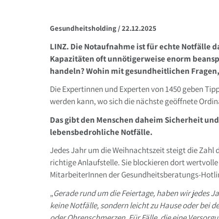
Gesundheitsholding /
22.12.2025
LINZ. Die Notaufnahme ist für echte Notfälle 
Kapazitäten oft unnötigerweise enorm beanspru
handeln? Wohin mit gesundheitlichen Fragen, 
Die Expertinnen und Experten von 1450 geben Tip
werden kann, wo sich die nächste geöffnete Ordin
Das gibt den Menschen daheim Sicherheit und h
lebensbedrohliche Notfälle.
Jedes Jahr um die Weihnachtszeit steigt die Zahl 
richtige Anlaufstelle. Sie blockieren dort wertvo
MitarbeiterInnen der Gesundheitsberatungs-Hotlin
„
Gerade rund um die Feiertage, haben wir jedes J
keine Notfälle, sondern leicht zu Hause oder bei
oder Ohrenschmerzen. Für Fälle, die eine Versorg