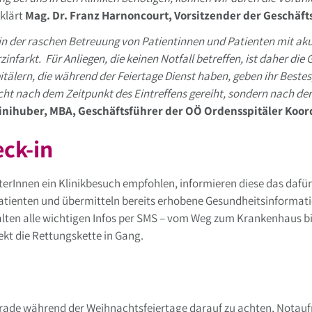
rklärt
Mag. Dr. Franz Harnoncourt, Vorsitzender der Geschäf
in der raschen Betreuung von Patientinnen und Patienten mit ak
infarkt. Für Anliegen, die keinen Notfall betreffen, ist daher di
tälern, die während der Feiertage Dienst haben, geben ihr Bestes
ht nach dem Zeitpunkt des Eintreffens gereiht, sondern nach de
nihuber, MBA, Geschäftsführer der OÖ Ordensspitäler Koo
eck-in
iterInnen ein Klinikbesuch empfohlen, informieren diese das dafü
 Patienten und übermitteln bereits erhobene Gesundheitsinform
halten alle wichtigen Infos per SMS – vom Weg zum Krankenhaus b
ekt die Rettungskette in Gang.
Gerade während der Weihnachtsfeiertage darauf zu achten, Notau