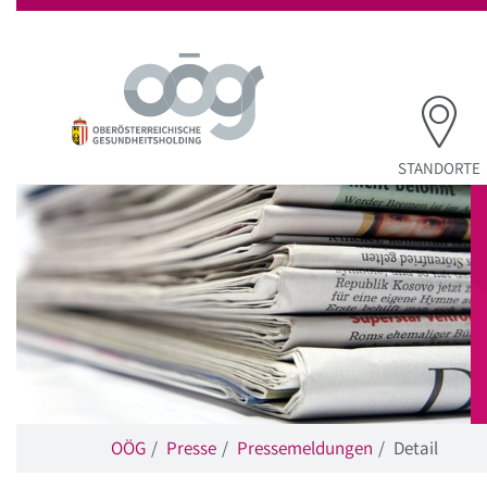
Startseite
Hauptnavigation
Inhalt
Suche
STANDORTE
OÖG
Presse
Pressemeldungen
Detail