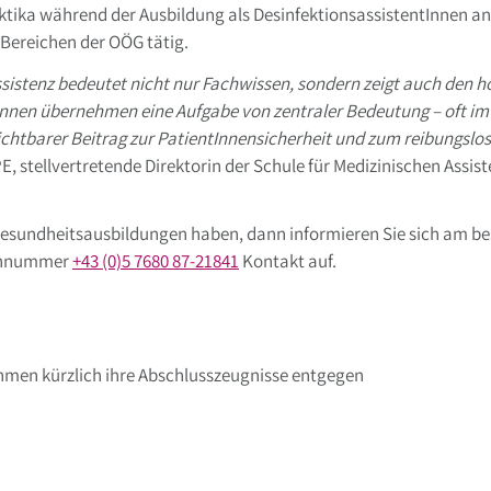
aktika während der Ausbildung als DesinfektionsassistentInnen 
Bereichen der OÖG tätig.
ssistenz bedeutet nicht nur Fachwissen, sondern zeigt auch den h
nnen übernehmen eine Aufgabe von zentraler Bedeutung – oft im 
rzichtbarer Beitrag zur PatientInnensicherheit und zum reibungsl
E, stellvertretende Direktorin der Schule für Medizinischen Assi
n Gesundheitsausbildungen haben, dann informieren Sie sich am be
fonnummer
+43 (0)5 7680 87-21841
Kontakt auf.
hmen kürzlich ihre Abschlusszeugnisse entgegen