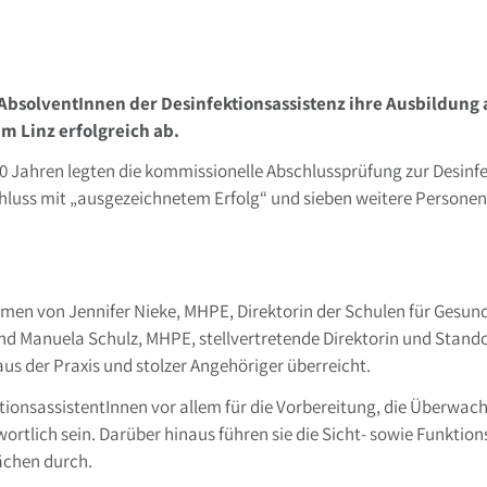
AbsolventInnen der Desinfektionsassistenz ihre Ausbildung 
m Linz erfolgreich ab.
0 Jahren legten die kommissionelle Abschlussprüfung zur Desinfe
schluss mit „ausgezeichnetem Erfolg“ und sieben weitere Personen
men von Jennifer Nieke, MHPE, Direktorin der Schulen für Gesun
nd Manuela Schulz, MHPE, stellvertretende Direktorin und Stand
us der Praxis und stolzer Angehöriger überreicht.
ktionsassistentInnen vor allem für die Vorbereitung, die Überwa
wortlich sein. Darüber hinaus führen sie die Sicht- sowie Funkt
ächen durch.