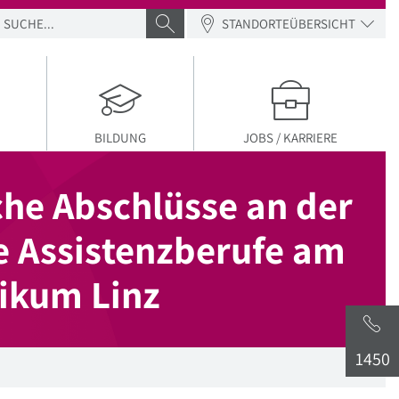
SUCHE
SUCHE ABSENDEN
STANDORTEÜBERSICHT
BILDUNG
JOBS / KARRIERE
iche Abschlüsse an der
e Assistenzberufe am
nikum Linz
1450