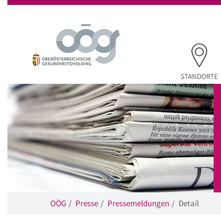
Startseite
Hauptnavigation
Inhalt
Suche
STANDORTE
OÖG
Presse
Pressemeldungen
Detail