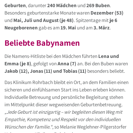
Geburten
, darunter
240 Mädchen
und
269 Buben
.
Besonders geburtenstarke Monate waren
Dezember (53)
und
Mai, Juli und August (je 48)
. Spitzentage mit
je 6
Neugeborenen
gab es am
19. Mai
und am
3. März
.
Beliebte Babynamen
Die Namens-Hitliste bei den Mädchen führten
Lena und
Emma (je 8)
, gefolgt von
Anna (7)
an. Bei den Buben waren
Jakob (12), Jonas (11) und Tobias (11)
besonders beliebt.
Das Klinikum Rohrbach bleibt ein Ort, an dem Familien einen
sicheren und einfühlsamen Start ins Leben erleben können.
Individuelle Betreuung und persönliche Begleitung stehen
im Mittelpunkt dieser wegweisenden Geburtenbetreuung.
„Jede Geburt ist einzigartig – wir begleiten diesen Weg mit
Empathie, Kompetenz und Respekt vor den individuellen
Wünschen der Familie.“
, so Melanie Weglehner-Pilgerstorfer