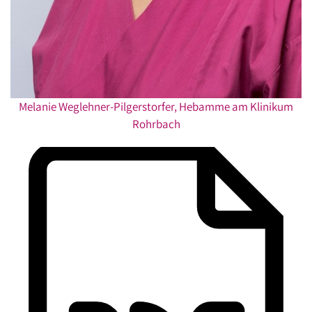
Melanie Weglehner-Pilgerstorfer, Hebamme am Klinikum
Rohrbach