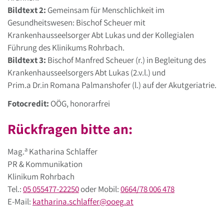
Bildtext 2:
Gemeinsam für Menschlichkeit im
Gesundheitswesen: Bischof Scheuer mit
Krankenhausseelsorger Abt Lukas und der Kollegialen
Führung des Klinikums Rohrbach.
Bildtext 3:
Bischof Manfred Scheuer (r.) in Begleitung des
Krankenhausseelsorgers Abt Lukas (2.v.l.) und
Prim.a Dr.in Romana Palmanshofer (l.) auf der Akutgeriatrie.
Fotocredit:
OÖG, honorarfrei
Rückfragen bitte an:
a
Mag.
Katharina Schlaffer
PR & Kommunikation
Klinikum Rohrbach
Tel.:
05 055477-22250
oder Mobil:
0664/78 006 478
E-Mail:
katharina.schlaffer
@
ooeg
.
at