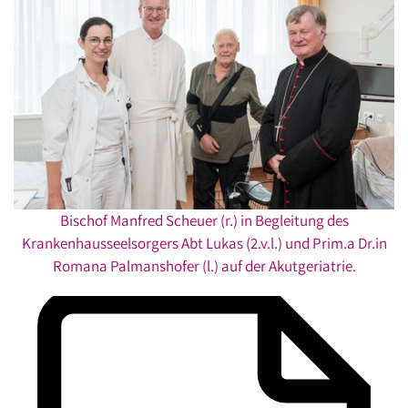
Bischof Manfred Scheuer (r.) in Begleitung des
Krankenhausseelsorgers Abt Lukas (2.v.l.) und Prim.a Dr.in
Romana Palmanshofer (l.) auf der Akutgeriatrie.