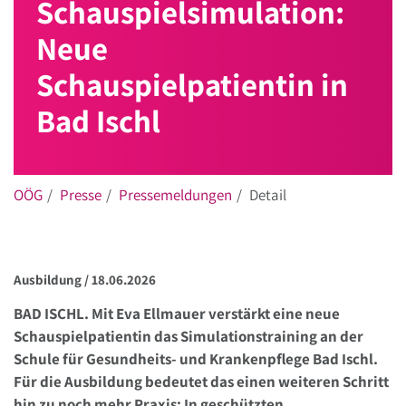
Schauspielsimulation:
Neue
Schauspielpatientin in
Bad Ischl
OÖG
Presse
Pressemeldungen
Detail
Ausbildung /
18.06.2026
BAD ISCHL. Mit Eva Ellmauer verstärkt eine neue
Schauspielpatientin das Simulationstraining an der
Schule für Gesundheits- und Krankenpflege Bad Ischl.
Für die Ausbildung bedeutet das einen weiteren Schritt
hin zu noch mehr Praxis: In geschützten