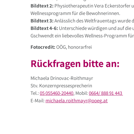
Bildtext 2:
Physiotherapeutin Vera Eckerstorfer u
Wellnessprogramm für die Bewohnerinnen.
Bildtext 3:
Anlässlich des Weltfrauentags wurde 
Bildtext 4-6:
Unterschiede würdigen und auf die u
Gschwendt ein liebevolles Wellness-Programm fü
Fotocredit:
OÖG, honorarfrei
Rückfragen bitte an:
Michaela Drinovac-Roithmayr
Stv. Konzernpressesprecherin
Tel.:
05 055460-20440
, Mobil:
0664/ 888 91 443
E-Mail:
michaela.roithmayr
@
ooeg
.
at