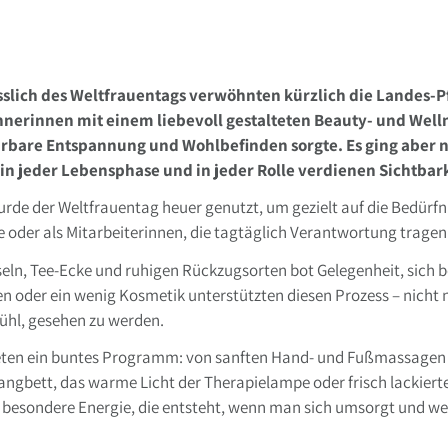
ich des Weltfrauentags verwöhnten kürzlich die Landes-P
nerinnen mit einem liebevoll gestalteten Beauty- und Wellne
ürbare Entspannung und Wohlbefinden sorgte. Es ging aber
in jeder Lebensphase und in jeder Rolle verdienen Sichtbar
rde der Weltfrauentag heuer genutzt, um gezielt auf die Bedürfn
oder als Mitarbeiterinnen, die tagtäglich Verantwortung tragen
seln, Tee-Ecke und ruhigen Rückzugsorten bot Gelegenheit, sich b
der ein wenig Kosmetik unterstützten diesen Prozess – nicht 
hl, gesehen zu werden.
eten ein buntes Programm: von sanften Hand- und Fußmassagen ü
ngbett, das warme Licht der Therapielampe oder frisch lackiert
e besondere Energie, die entsteht, wenn man sich umsorgt und we