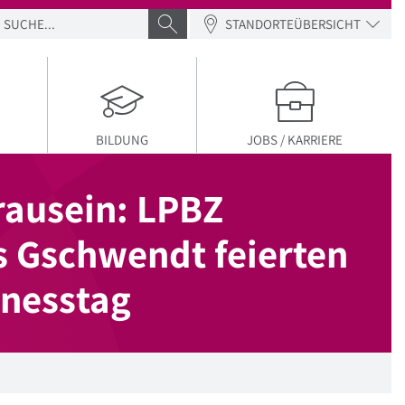
SUCHE
SUCHE ABSENDEN
STANDORTEÜBERSICHT
BILDUNG
JOBS / KARRIERE
rausein: LPBZ
s Gschwendt feierten
lnesstag