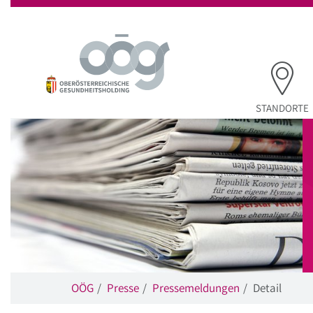
Startseite
Hauptnavigation
Inhalt
Suche
STANDORTE
OÖG
Presse
Pressemeldungen
Detail