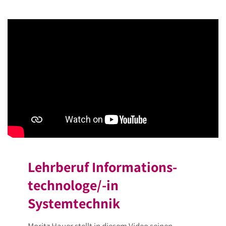
Lehrberuf Informations­
technologe/-in
Systemtechnik