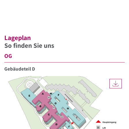
Lageplan
So finden Sie uns
OG
Gebäudeteil D
DOW