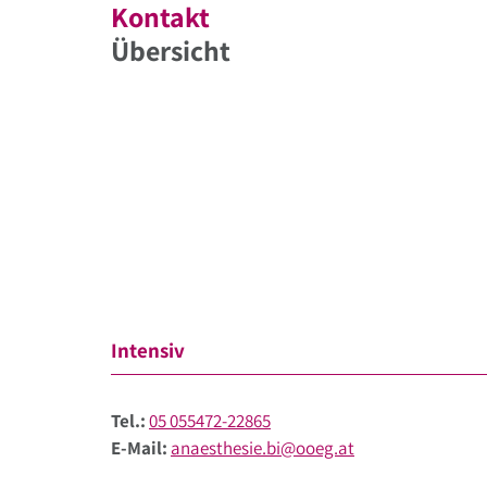
Kontakt
Übersicht
Intensiv
Tel.:
05 055472-22865
E-Mail:
anaesthesie.bi@ooeg.at