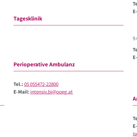
Te
E
Tagesklinik
9.
Te
E
Perioperative Ambulanz
Tel.:
05 055472-22800
E-Mail:
intensiv.bi@ooeg.at
A
Te
E
i