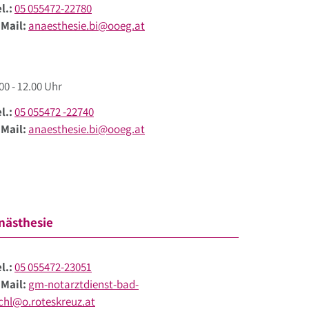
l.:
05 055472-22780
-Mail:
anaesthesie.bi@ooeg.at
00 - 12.00 Uhr
l.:
05 055472 -22740
-Mail:
anaesthesie.bi@ooeg.at
nästhesie
l.:
05 055472-23051
-Mail:
gm-notarztdienst-bad-
schl@o.roteskreuz.at