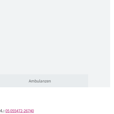
Ambulanzen
l.:
05 055472-26740