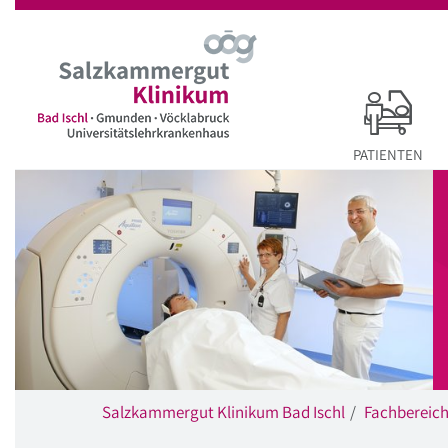
Startseite
Hauptnavigation
Inhalt
Suche
PATIENTEN
Salzkammergut Klinikum Bad Ischl
Fachbereic