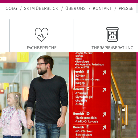
OOEG
SK IM ÜBERBLICK
ÜBER UNS
KONTAKT
PRESSE
TUELLER MENÜPUNKT
FACHBEREICHE
THERAPIE/BERATUNG
INFORMIEREN SIE SICH ÜBER UNSERE
BESUCHSREGELUN
MEHR ERFAHREN