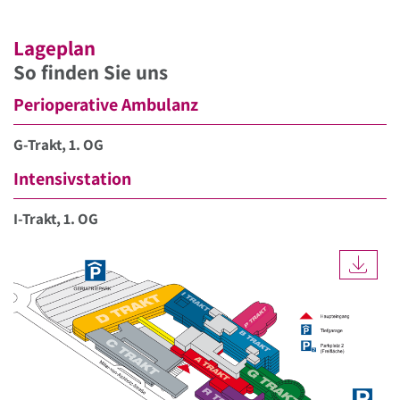
Lageplan
So finden Sie uns
Perioperative Ambulanz
G-Trakt, 1. OG
Intensivstation
I-Trakt, 1. OG
DOW