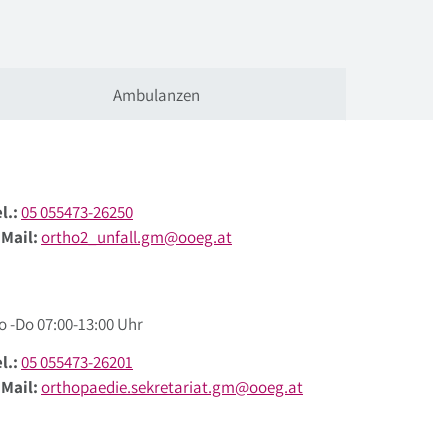
Ambulanzen
l.:
05 055473-26250
-Mail:
ortho2_unfall.gm@ooeg.at
o -Do 07:00-13:00 Uhr
l.:
05 055473-26201
-Mail:
orthopaedie.sekretariat.gm@ooeg.at