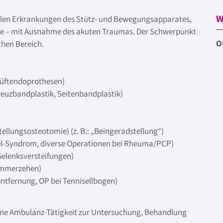
W
allen Erkrankungen des Stütz- und Bewegungsapparates,
ule – mit Ausnahme des akuten Traumas. Der Schwerpunkt
O
chen Bereich.
 Hüftendoprothesen)
reuzbandplastik, Seitenbandplastik)
ellungsosteotomie) (z. B.: „Beingeradstellung“)
nel-Syndrom, diverse Operationen bei Rheuma/PCP)
 Gelenksversteifungen)
Hammerzehen)
entfernung, OP bei Tennisellbogen)
ine Ambulanz-Tätigkeit zur Untersuchung, Behandlung