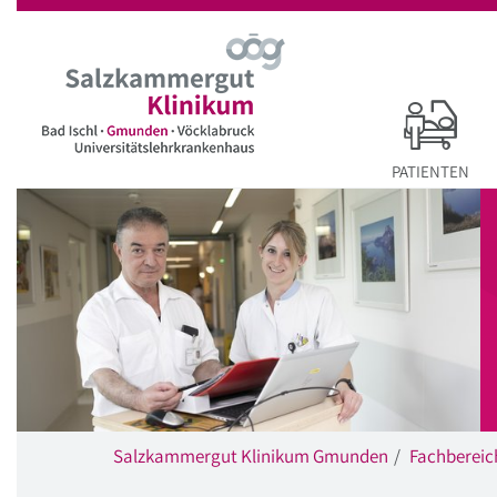
Startseite
Hauptnavigation
Inhalt
Suche
PATIENTEN
Salzkammergut Klinikum Gmunden
Fachbereic