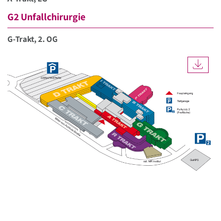
G2 Unfallchirurgie
G-Trakt, 2. OG
DOW