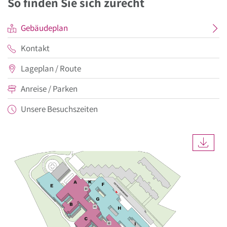
So finden Sie sich zurecht
Gebäudeplan
Kontakt
Lageplan / Route
Anreise / Parken
Unsere Besuchszeiten
DOW