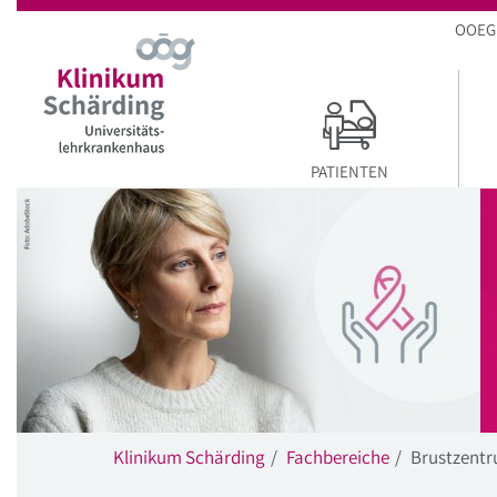
Startseite
Hauptnavigation
Inhalt
Suche
OOEG
PATIENTEN
Klinikum Schärding
Fachbereiche
Brustzent