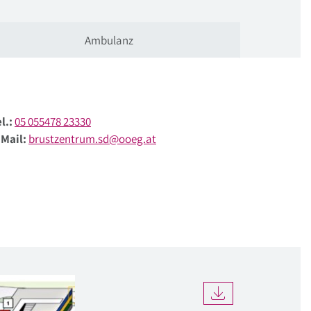
Ambulanz
l.:
05 055478 23330
-Mail:
brustzentrum.sd@ooeg.at
DOWNLOAD