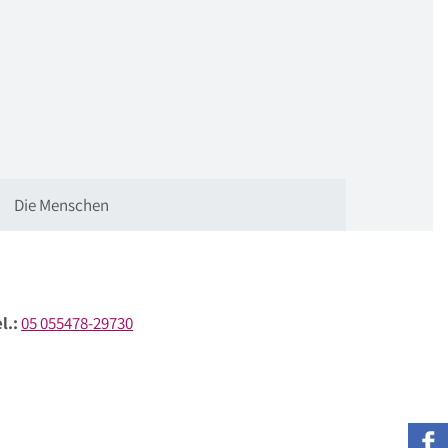
Die Menschen
l.:
05 055478-29730