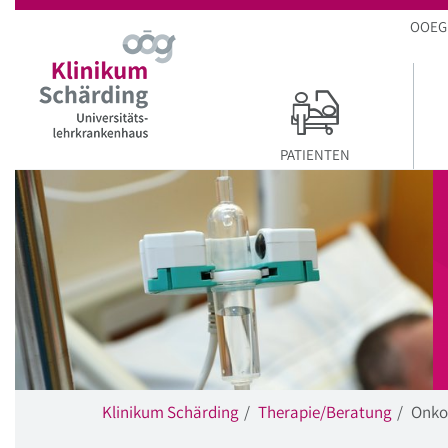
Startseite
Hauptnavigation
Inhalt
Suche
OOEG
PATIENTEN
Klinikum Schärding
Therapie/Beratung
Onko