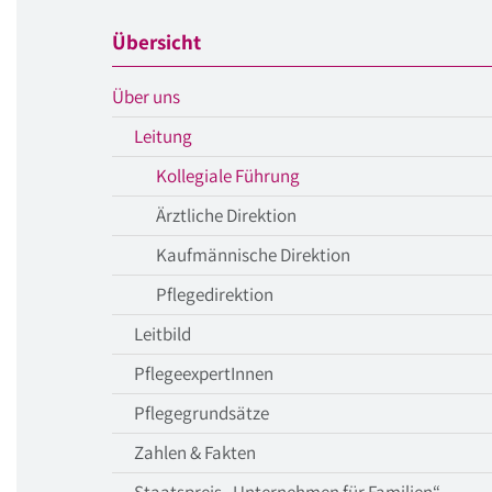
Übersicht
aktueller
Über uns
Menüpunkt
aktueller
Leitung
Menüpunkt
aktueller
Kollegiale Führung
Menüpunkt
Ärztliche Direktion
Kaufmännische Direktion
Pflegedirektion
Leitbild
PflegeexpertInnen
Pflegegrundsätze
Zahlen & Fakten
Staatspreis „Unternehmen für Familien“