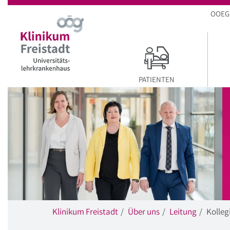
Startseite
Hauptnavigation
Inhalt
Suche
OOEG
PATIENTEN
Klinikum Freistadt
Über uns
Leitung
Kolleg