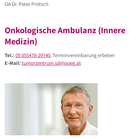
OA Dr. Peter Prötsch
Onkologische Ambulanz (Innere
Medizin)
Tel.:
05 055478-29740
, Terminvereinbarung erbeten
E-Mail:
tumorzentrum.sd
@
ooeg
.
at