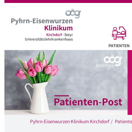
Startseite
Hauptnavigation
Inhalt
Suche
A
PATIENTEN
Pyhrn-Eisenwurzen Klinikum Kirchdorf
Patient