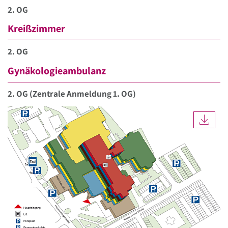
2. OG
Kreißzimmer
2. OG
Gynäkologieambulanz
2. OG (Zentrale Anmeldung 1. OG)
DOW