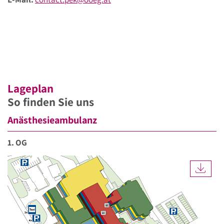
Lageplan
So finden Sie uns
Anästhesieambulanz
1. OG
DOW