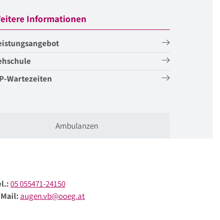
eitere Informationen
eistungsangebot
ehschule
P-Wartezeiten
Ambulanzen
l.:
05 055471-24150
-Mail:
augen.vb@ooeg.at