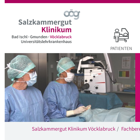
Startseite
Hauptnavigation
Inhalt
Suche
PATIENTEN
Salzkammergut Klinikum Vöcklabruck
Fachber