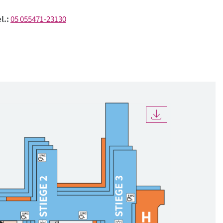
l.:
05 055471-23130
DOWNLOAD