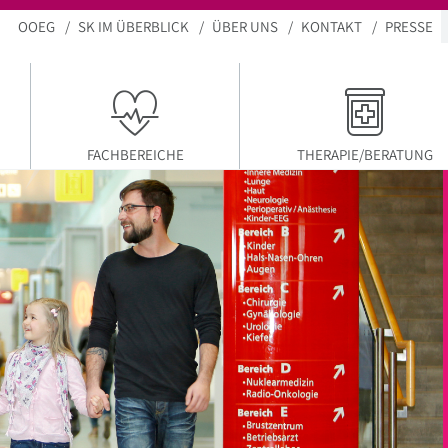
OOEG
SK IM ÜBERBLICK
ÜBER UNS
KONTAKT
PRESSE
TUELLER MENÜPUNKT
FACHBEREICHE
THERAPIE/BERATUNG
INFORMIEREN SIE SICH ÜBER UNSERE
BESUCHSREGELUNG
MEHR ERFAHREN