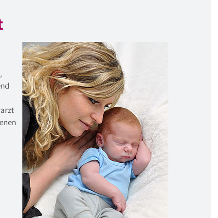
t
,
end
rarzt
renen