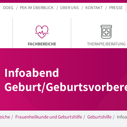
OOEG
PEK IM ÜBERBLICK
ÜBER UNS
KONTAKT
PRESSE
AKTUELLER MENÜPUNKT
FACHBEREICHE
THERAPIE/BERATUNG
Infoabend
Geburt/Geburtsvorber
eiche
Frauenheilkunde und Geburtshilfe
Geburtshilfe
Info