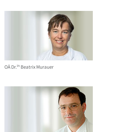
in
OÄ Dr.
Beatrix Murauer