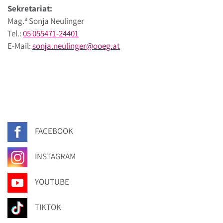
Sekretariat:
a
Mag.
Sonja Neulinger
Tel.:
05 055471-24401
E-Mail:
sonja.neulinger
@
ooeg
.
at
FACEBOOK
INSTAGRAM
YOUTUBE
TIKTOK