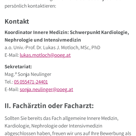
persönlich kontaktieren:
Kontakt
Koordinator Innere Medizin: Schwerpunkt Kardiologie,
Nephrologie und Intensivmedizin
a.o. Univ.-Prof. Dr. Lukas J. Motloch, MSc, PhD
E-Mail:
lukas.motloch
@
ooeg
.
at
Sekretariat:
a
Mag.
Sonja Neulinger
Tel.:
05 055471-24401
E-Mail:
sonja.neulinger
@
ooeg
.
at
II. Fachärztin oder Facharzt:
Sollten Sie bereits das Fach allgemeine Innere Medizin,
Kardiologie, Nephrologie oder Intensivmedizin
abgeschlossen haben, freuen wir uns auf Ihre Bewerbung als