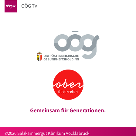
OÖG TV
Gemeinsam für Generationen.
©2026 Salzkammergut Klinikum Vöcklabruck