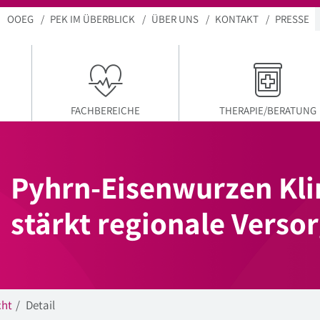
OOEG
PEK IM ÜBERBLICK
ÜBER UNS
KONTAKT
PRESSE
FACHBEREICHE
THERAPIE/BERATUNG
Pyhrn-Eisenwurzen Kl
stärkt regionale Verso
cht
Detail