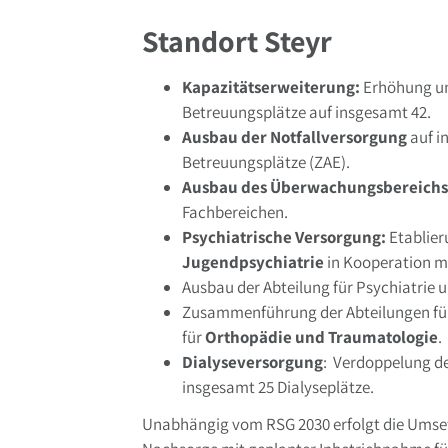
Standort Steyr
Kapazitätserweiterung:
Erhöhung um
Betreuungsplätze auf insgesamt 42.
Ausbau der Notfallversorgung
auf i
Betreuungsplätze (ZAE).
Ausbau des Überwachungsbereichs
Fachbereichen.
Psychiatrische Versorgung:
Etablier
Jugendpsychiatrie
in Kooperation m
Ausbau der Abteilung für Psychiatrie un
Zusammenführung der Abteilungen für 
für
Orthopädie und Traumatologie
.
Dialyseversorgung
: Verdoppelung de
insgesamt 25 Dialyseplätze.
Unabhängig vom RSG 2030 erfolgt die Umset