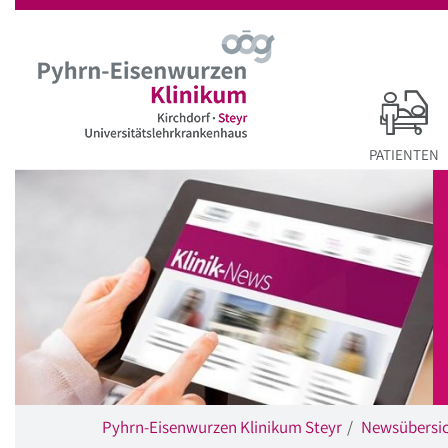
Startseite
Hauptnavigation
Inhalt
Suche
PATIENTEN
Pyhrn-Eisenwurzen Klinikum Steyr
Newsübersi