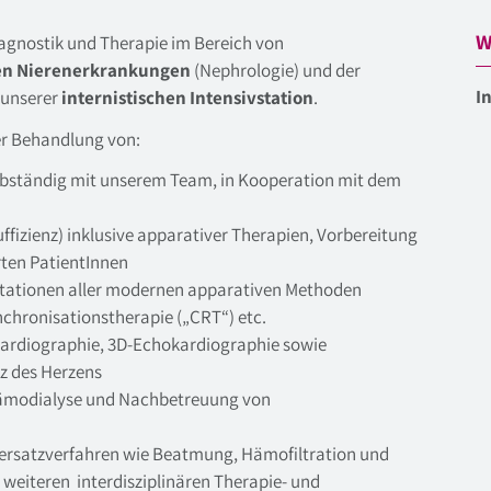
W
iagnostik und Therapie im Bereich von
hen Nierenerkrankungen
(Nephrologie) und der
I
 unserer
internistischen Intensivstation
.
er Behandlung von:
selbständig mit unserem Team, in Kooperation mit dem
fizienz) inklusive apparativer Therapien, Vorbereitung
ten PatientInnen
ntationen aller modernen apparativen Methoden
nchronisationstherapie („CRT“) etc.
kardiographie, 3D-Echokardiographie sowie
 des Herzens
Hämodialyse und Nachbetreuung von
rsatzverfahren wie Beatmung, Hämofiltration und
 weiteren interdisziplinären Therapie- und