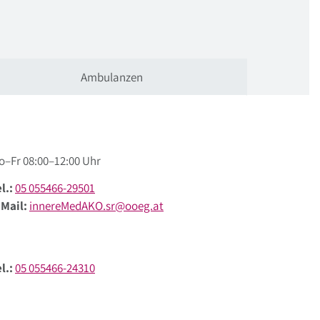
Ambulanzen
o–Fr 08:00–12:00 Uhr
l.:
05 055466-29501
-Mail:
innereMedAKO.sr@ooeg.at
l.:
05 055466-24310