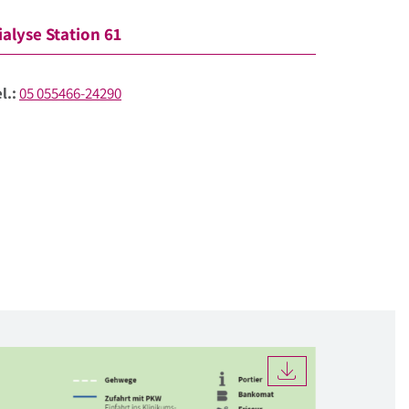
ialyse Station 61
l.:
05 055466-24290
DOWNLOAD