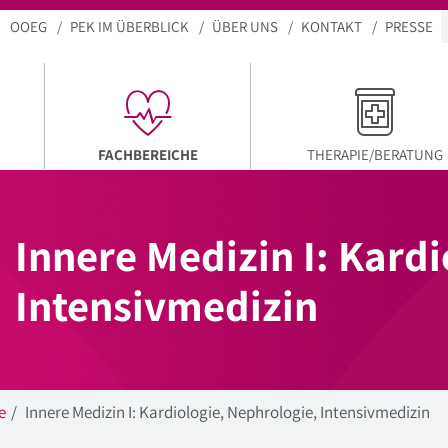
OOEG
PEK IM ÜBERBLICK
ÜBER UNS
KONTAKT
PRESSE
AKTUELLER MENÜPUNKT
FACHBEREICHE
THERAPIE/BERATUNG
Innere Medizin I: Kard
Intensivmedizin
e
Innere Medizin I: Kardiologie, Nephrologie, Intensivmedizin