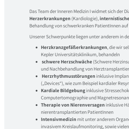
Das Team der Inneren Medizin I widmet sich der D
Herzerkrankungen
(Kardiologie),
internistisc
Behandlung von schwerkranken PatientInnen auf
Unserer Schwerpunkte liegen unter anderem in d
Herzkranzgefäßerkrankungen
, die wir 
Kepler Universitätsklinikum, behandeln
schwere Herzschwäche
(Schwere Herzinsuf
und Nachbehandlung von Herztransplantier
Herzrhythmusstörungen
inklusive Impla
(„Devices“), wie zum Beispiel kardialer Resy
Kardiale Bildgebung
inklusive Stressecho
Computertomographie und Magnetresonanz
Therapie von Nierenversagen
inklusive 
nierentransplantierten PatientInnen
Intensivmedizin
mit unter anderem Organe
invasivem Kreislaufmonitoring, sowie vielen