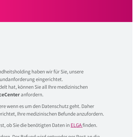
heitsholding haben wir für Sie, unsere
fundanforderung eingerichtet.
elt hat, können Sie all Ihre medizinischen
ceCenter
anfordern.
dere wenn es um den Datenschutz geht. Daher
erichtet, Ihre medizinischen Befunde anzufordern.
rst, ob Sie die benötigten Daten in
ELGA
finden.
dern. Der Befund wird entweder per Post an die