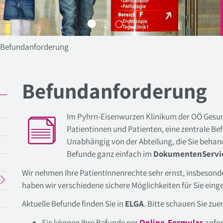
Befundanforderung
Befundanforderung
Im Pyhrn-Eisenwurzen Klinikum der OÖ Gesund
Patientinnen und Patienten, eine zentrale Be
Unabhängig von der Abteilung, die Sie behand
Befunde ganz einfach im
DokumentenServi
Wir nehmen Ihre PatientInnenrechte sehr ernst, insbeson
haben wir verschiedene sichere Möglichkeiten für Sie eing
Aktuelle Befunde finden Sie in
ELGA
. Bitte schauen Sie zue
Sie können Ihre Befunde per
Online-Formular
anfor