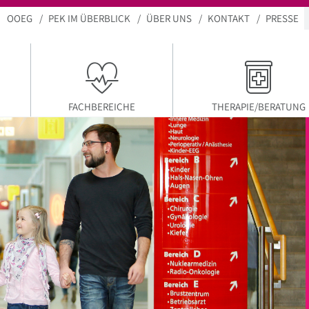
OOEG
PEK IM ÜBERBLICK
ÜBER UNS
KONTAKT
PRESSE
KTUELLER MENÜPUNKT
FACHBEREICHE
THERAPIE/BERATUNG