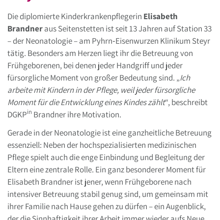
Die diplomierte Kinderkrankenpflegerin
Elisabeth
Brandner
aus Seitenstetten ist seit 13 Jahren auf Station 33
– der Neonatologie – am Pyhrn‑Eisenwurzen Klinikum Steyr
tätig. Besonders am Herzen liegt ihr die Betreuung von
Frühgeborenen, bei denen jeder Handgriff und jeder
fürsorgliche Moment von großer Bedeutung sind. „
Ich
arbeite mit Kindern in der Pflege, weil jeder fürsorgliche
Moment für die Entwicklung eines Kindes zählt
“, beschreibt
in
DGKP
Brandner ihre Motivation.
Gerade in der Neonatologie ist eine ganzheitliche Betreuung
essenziell: Neben der hochspezialisierten medizinischen
Pflege spielt auch die enge Einbindung und Begleitung der
Eltern eine zentrale Rolle. Ein ganz besonderer Moment für
Elisabeth Brandner ist jener, wenn Frühgeborene nach
intensiver Betreuung stabil genug sind, um gemeinsam mit
ihrer Familie nach Hause gehen zu dürfen – ein Augenblick,
der die Sinnhaftigkeit ihrer Arbeit immer wieder aufs Neue