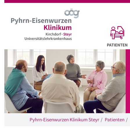
Startseite
Hauptnavigation
Inhalt
Suche
A
PATIENTEN
Pyhrn-Eisenwurzen Klinikum Steyr
Patienten