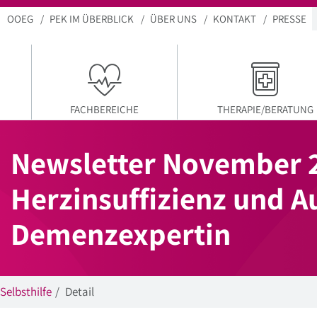
OOEG
PEK IM ÜBERBLICK
ÜBER UNS
KONTAKT
PRESSE
KTUELLER MENÜPUNKT
FACHBEREICHE
THERAPIE/BERATUNG
Newsletter November 
Herzinsuffizienz und A
Demenzexpertin
Selbsthilfe
Detail