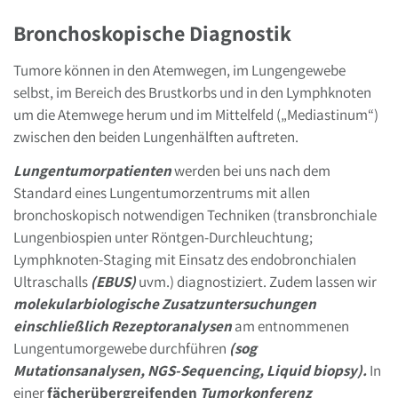
Bronchoskopische Diagnostik
Tumore können in den Atemwegen, im Lungengewebe
selbst, im Bereich des Brustkorbs und in den Lymphknoten
um die Atemwege herum und im Mittelfeld („Mediastinum“)
zwischen den beiden Lungenhälften auftreten.
Lungentumorpatienten
werden bei uns nach dem
Standard eines Lungentumorzentrums mit allen
bronchoskopisch notwendigen Techniken (transbronchiale
Lungenbiospien unter Röntgen-Durchleuchtung;
Lymphknoten-Staging mit Einsatz des endobronchialen
Ultraschalls
(EBUS)
uvm.) diagnostiziert. Zudem lassen wir
molekularbiologische Zusatzuntersuchungen
einschließlich Rezeptoranalysen
am entnommenen
Lungentumorgewebe durchführen
(sog
Mutationsanalysen, NGS-Sequencing, Liquid biopsy).
In
einer
fächerübergreifenden
Tumorkonferenz