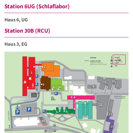
Station 6UG (Schlaflabor)
Haus 6, UG
Station 30B (RCU)
Haus 3, EG
DOW