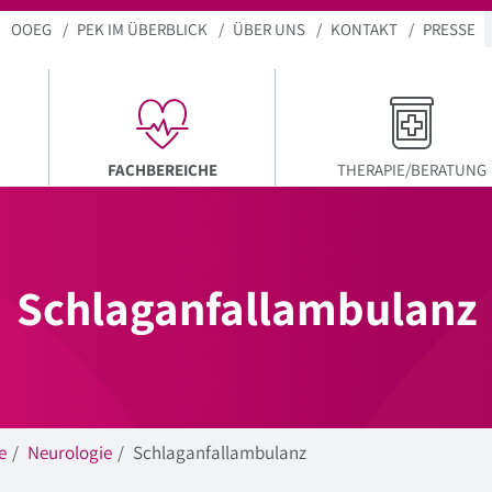
OOEG
PEK IM ÜBERBLICK
ÜBER UNS
KONTAKT
PRESSE
AKTUELLER MENÜPUNKT
FACHBEREICHE
THERAPIE/BERATUNG
Schlaganfallambulanz
e
Neurologie
Schlaganfallambulanz