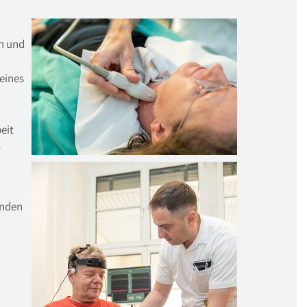
n und
eines
n
eit
-
enden