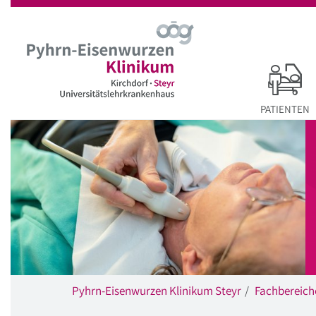
Startseite
Hauptnavigation
Inhalt
Suche
PATIENTEN
Pyhrn-Eisenwurzen Klinikum Steyr
Fachbereich