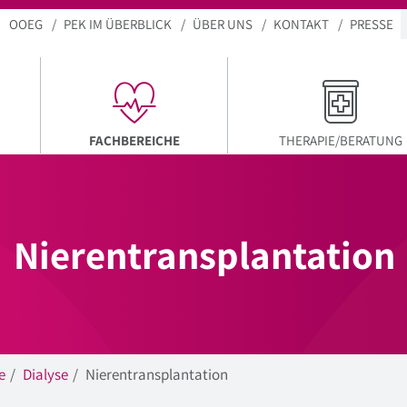
OOEG
PEK IM ÜBERBLICK
ÜBER UNS
KONTAKT
PRESSE
AKTUELLER MENÜPUNKT
FACHBEREICHE
THERAPIE/BERATUNG
Nierentransplantation
e
Dialyse
Nierentransplantation