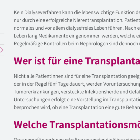
Kein Dialyseverfahren kann die lebenswichtige Funktion de
nur durch eine erfolgreiche Nierentransplantation. Pati
normales und vor allem dialysefreies Leben führen. Nach 
Leben lang Medikamente eingenommen werden, welche ei
Regelmäßige Kontrollen beim Nephrologen sind dennoch 
Wer ist für eine Transplant
Nicht alle PatientInnen sind für eine Transplantation gee
der in der Regel fünf Tage dauert, werden Voruntersuchun
Tumorerkrankungen, versteckte Infektionsherde und Gef
Untersuchungen erfolgt eine Vorstellung im Transplantat
besprochen wird, ob eine Transplantation eine gute Behand
Welche Transplantationsmög
OrganempfängerInnen erhalten entweder die Niere eines