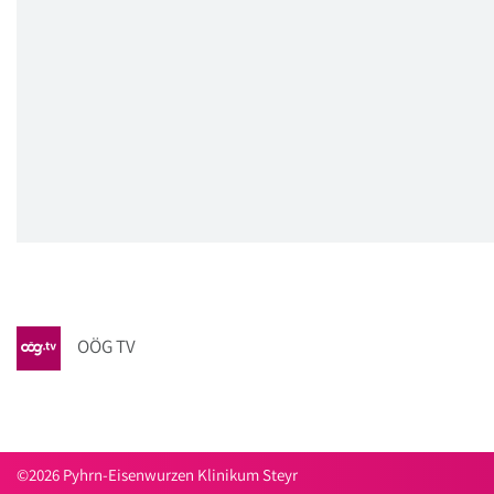
OÖG TV
©2026 Pyhrn-Eisenwurzen Klinikum Steyr