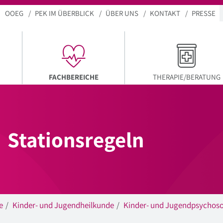
OOEG
PEK IM ÜBERBLICK
ÜBER UNS
KONTAKT
PRESSE
AKTUELLER MENÜPUNKT
FACHBEREICHE
THERAPIE/BERATUNG
Stationsregeln
e
Kinder- und Jugendheilkunde
Kinder- und Jugendpsychoso