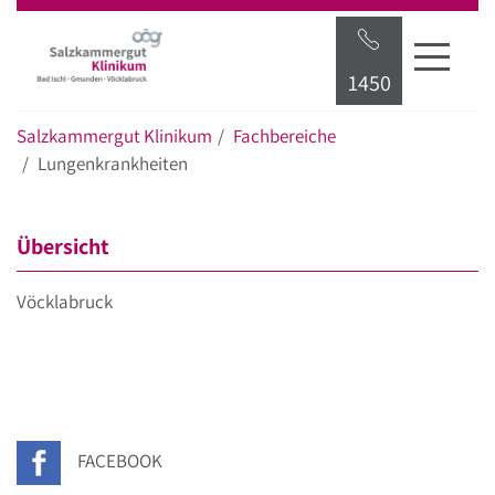
Startseite
Hauptnavigation
Inhalt
Suche
1450
Salzkammergut Klinikum
Fachbereiche
Lungenkrankheiten
Übersicht
Vöcklabruck
FACEBOOK