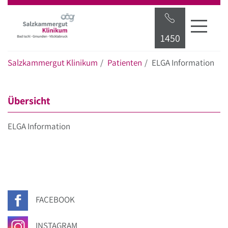
Startseite
Hauptnavigation
Inhalt
Suche
1450
Salzkammergut Klinikum
Patienten
ELGA Information
Übersicht
ELGA Information
FACEBOOK
INSTAGRAM