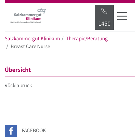
Startseite
Hauptnavigation
Inhalt
Suche
1450
Salzkammergut Klinikum
Therapie/Beratung
Breast Care Nurse
Übersicht
Vöcklabruck
FACEBOOK