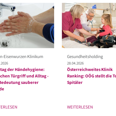
n-Eisenwurzen Klinikum
Gesundheitsholding
.2026
28.04.2026
tag der Händehygiene:
Österreichweites Klinik
chen Türgriff und Alltag -
Ranking: OÖG stellt die T
Bedeutung sauberer
Spitäler
de
TERLESEN
WEITERLESEN