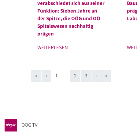
verabschiedet sich aus seiner
Baum
Funktion: Sieben Jahre an
präg
der Spitze, die OÖG und OÖ
Labo
Spitalswesen nachhaltig
prägen
WEITERLESEN
WEI
(current)
«
‹
1
2
3
›
»
OÖG TV