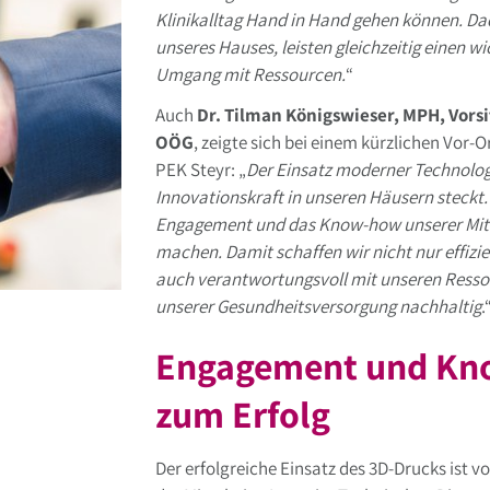
Klinikalltag Hand in Hand gehen können. Dadu
unseres Hauses, leisten gleichzeitig einen 
Umgang mit Ressourcen.
“
Auch
Dr. Tilman Königswieser, MPH, Vors
OÖG
, zeigte sich bei einem kürzlichen Vor
PEK Steyr: „
Der Einsatz moderner Technologie
Innovationskraft in unseren Häusern steckt
Engagement und das Know-how unserer Mitar
machen. Damit schaffen wir nicht nur effiz
auch verantwortungsvoll mit unseren Resso
unserer Gesundheitsversorgung nachhaltig
.
Engagement und Kno
zum Erfolg
Der erfolgreiche Einsatz des 3D-Drucks is