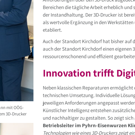
Bereichen die tägliche Arbeit erheblich und
der Instandhaltung. Der 3D-Drucker ist bereit
als wertvolle Ergänzung in den Werkstätten 
etabliert.
Auch der Standort Kirchdorf hat bisher auf d
auch der Standort Kirchdorf einen eigenen 
ressourcenschonend und effizient gearbeite
Innovation trifft Dig
Neben klassischen Reparaturen ermöglicht d
technischen Umsetzung. Individuelle Lösung
jeweiligen Anforderungen angepasst werden
mann mit OÖG-
Künstlicher Intelligenz entstehen zusätzlic
dem 3D-Drucker
und nachhaltiger zu gestalten. So zeigt sic
Betriebsleiter im Pyhrn-Eisenwurzen Kl
Technologien wie eines 3D-Druckers zeigt ei