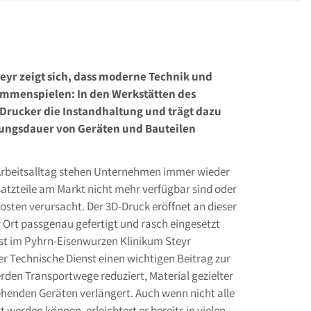
yr zeigt sich, dass moderne Technik und
ammenspielen: In den Werkstätten des
-Drucker die Instandhaltung und trägt dazu
zungsdauer von Geräten und Bauteilen
m Arbeitsalltag stehen Unternehmen immer wieder
atzteile am Markt nicht mehr verfügbar sind oder
sten verursacht. Der 3D-Druck eröffnet an dieser
r Ort passgenau gefertigt und rasch eingesetzt
st im Pyhrn-Eisenwurzen Klinikum Steyr
er Technische Dienst einen wichtigen Beitrag zur
rden Transportwege reduziert, Material gezielter
henden Geräten verlängert. Auch wenn nicht alle
erden können, erleichtert er bereits in vielen