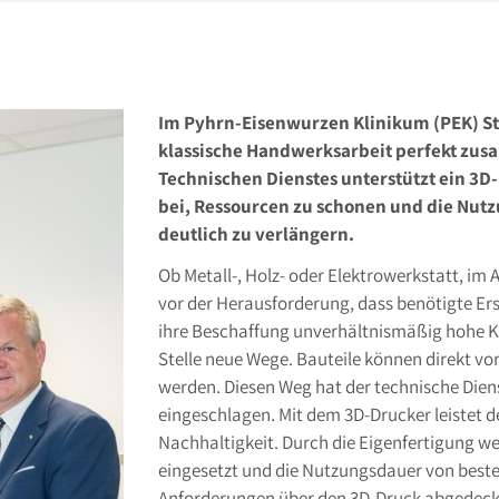
Im Pyhrn-Eisenwurzen Klinikum (PEK) Ste
klassische Handwerksarbeit perfekt zus
Technischen Dienstes unterstützt ein 3D
bei, Ressourcen zu schonen und die Nut
deutlich zu verlängern.
Ob Metall-, Holz- oder Elektrowerkstatt, i
vor der Herausforderung, dass benötigte Ers
ihre Beschaffung unverhältnismäßig hohe Ko
Stelle neue Wege. Bauteile können direkt vo
werden. Diesen Weg hat der technische Dien
eingeschlagen. Mit dem 3D-Drucker leistet d
Nachhaltigkeit. Durch die Eigenfertigung we
eingesetzt und die Nutzungsdauer von beste
Anforderungen über den 3D-Druck abgedeckt w