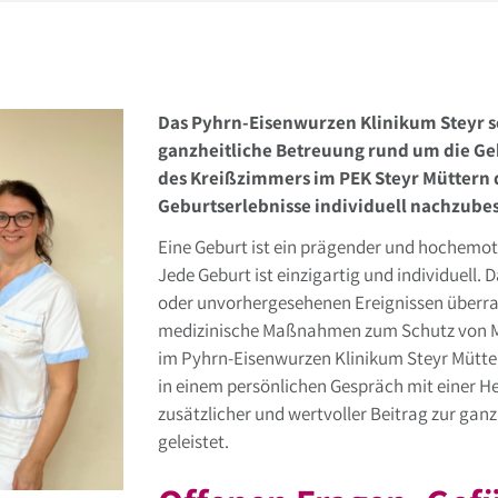
Das Pyhrn-Eisenwurzen Klinikum Steyr se
ganzheitliche Betreuung rund um die G
des Kreißzimmers im PEK Steyr Müttern d
Geburtserlebnisse individuell nachzube
Eine Geburt ist ein prägender und hochemot
Jede Geburt ist einzigartig und individuell.
oder unvorhergesehenen Ereignissen über
medizinische Maßnahmen zum Schutz von Mut
im Pyhrn-Eisenwurzen Klinikum Steyr Mütter
in einem persönlichen Gespräch mit einer He
zusätzlicher und wertvoller Beitrag zur gan
geleistet.