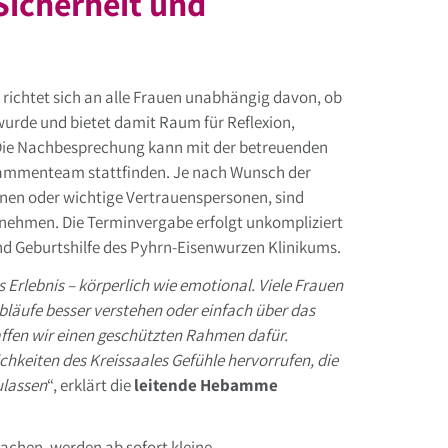
Sicherheit und
ichtet sich an alle Frauen unabhängig davon, ob
 wurde und bietet damit Raum für Reflexion,
Die Nachbesprechung kann mit der betreuenden
mmenteam stattfinden. Je nach Wunsch der
nnen oder wichtige Vertrauenspersonen, sind
unehmen. Die Terminvergabe erfolgt unkompliziert
nd Geburtshilfe des Pyhrn-Eisenwurzen Klinikums.
es Erlebnis – körperlich wie emotional. Viele Frauen
läufe besser verstehen oder einfach über das
ffen wir einen geschützten Rahmen dafür.
hkeiten des Kreissaales Gefühle hervorrufen, die
ulassen
“, erklärt die
leitende Hebamme
chen, werden ab sofort kleine