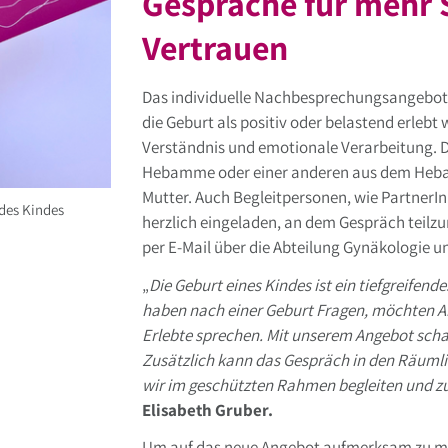
Gespräche für mehr 
Vertrauen
Das individuelle Nachbesprechungsangebot r
die Geburt als positiv oder belastend erlebt
Verständnis und emotionale Verarbeitung. 
Hebamme oder einer anderen aus dem Heba
Mutter. Auch Begleitpersonen, wie PartnerI
des Kindes
herzlich eingeladen, an dem Gespräch teilz
per E-Mail über die Abteilung Gynäkologie u
„
Die Geburt eines Kindes ist ein tiefgreifend
haben nach einer Geburt Fragen, möchten Ab
Erlebte sprechen. Mit unserem Angebot scha
Zusätzlich kann das Gespräch in den Räumlic
wir im geschützten Rahmen begleiten und z
Elisabeth Gruber.
Um auf das neue Angebot aufmerksam zu ma