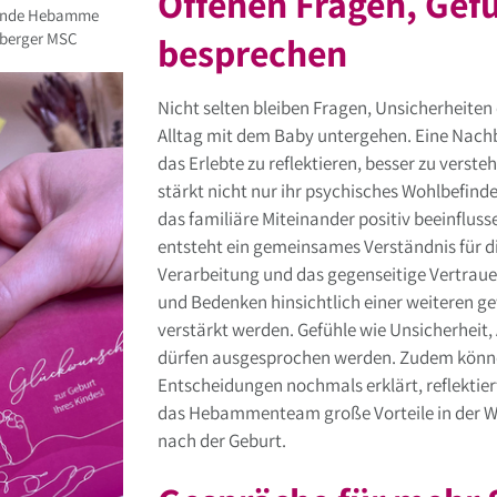
Offenen Fragen, Gef
eitende Hebamme
hberger MSC
besprechen
Nicht selten bleiben Fragen, Unsicherheiten
Alltag mit dem Baby untergehen. Eine Nachb
das Erlebte zu reflektieren, besser zu vers
stärkt nicht nur ihr psychisches Wohlbefin
das familiäre Miteinander positiv beeinflus
entsteht ein gemeinsames Verständnis für die
Verarbeitung und das gegenseitige Vertraue
und Bedenken hinsichtlich einer weiteren g
verstärkt werden. Gefühle wie Unsicherheit
dürfen ausgesprochen werden. Zudem können
Entscheidungen nochmals erklärt, reflektier
das Hebammenteam große Vorteile in der W
nach der Geburt.